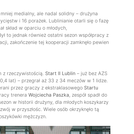
mniej medialny, ale nadal solidny – drużyna
cięstw i 16 porażek. Lublinianie otarli się o fazę
ł skład w oparciu o młodych,
ył to jednak również ostatni sezon współpracy z
cji, zakończenie tej kooperacji zamknęło pewien
 z rzeczywistością.
Start II Lublin
– już bez AZS
4 lat) – przegrał aż 33 z 34 meczów w 1 lidze.
rani przez graczy z ekstraklasowego
Startu
racy trenera
Wojciecha Paszka
, zespół spadł do
 sezon w historii drużyny, dla młodych koszykarzy
rozwój w przyszłośc. Wiele osób okrzyknęło tą
 koszykówki mężczyzn.