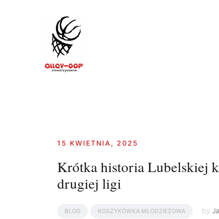
Skip
to
content
15 KWIETNIA, 2025
Krótka historia Lubelskiej 
drugiej ligi
by
J
BLOG
KOSZYKÓWKA MŁODZIEŻOWA