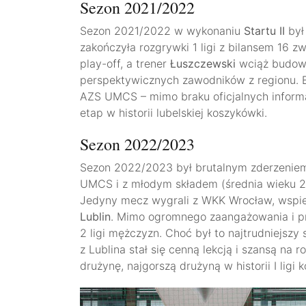
Sezon 2021/2022
Sezon 2021/2022 w wykonaniu
Startu II
był 
zakończyła rozgrywki 1 ligi z bilansem 16 zwy
play-off, a trener
Łuszczewski
wciąż budowa
perspektywicznych zawodników z regionu. B
AZS UMCS – mimo braku oficjalnych informa
etap w historii lubelskiej koszykówki.
Sezon 2022/2023
Sezon 2022/2023 był brutalnym zderzeniem
UMCS i z młodym składem (średnia wieku 20,
Jedyny mecz wygrali z WKK Wrocław, wspie
Lublin
. Mimo ogromnego zaangażowania i p
2 ligi mężczyzn. Choć był to najtrudniejszy
z Lublina stał się cenną lekcją i szansą na 
drużynę, najgorszą drużyną w historii I ligi