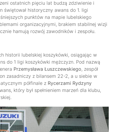
eni ostatnich pięciu lat budzą zdziwienie i
 świętował historyczny awans do 1. ligi
śniejszych punktów na mapie lubelskiego
lemami organizacyjnymi, brakiem stabilnej wizji
ecznie hamują rozwój zawodników i zespołu.
h historii lubelskiej koszykówki, osiągając w
s do 1 ligi koszykówki mężczyzn. Pod nazwą
renera
Przemysława Łuszczewskiego
, zespół
on zasadniczy z bilansem 22-2, a u siebie w
matycznym półfinale z
Rycerzami Rydzyny
wans, który był spełnieniem marzeń dla klubu,
skiej.