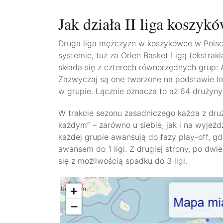
Jak działa II liga koszy
Druga liga mężczyzn w koszykówce w Polsc
systemie, tuż za Orlen Basket Ligą (ekstrakl
składa się z czterech równorzędnych grup: A,
Zazwyczaj są one tworzone na podstawie loka
w grupie. Łącznie oznacza to aż 64 drużyny
W trakcie sezonu zasadniczego każda z dr
każdym” – zarówno u siebie, jak i na wyjeźd
każdej grupie awansują do fazy play-off, g
awansem do 1 ligi. Z drugiej strony, po dwi
się z możliwością spadku do 3 ligi.