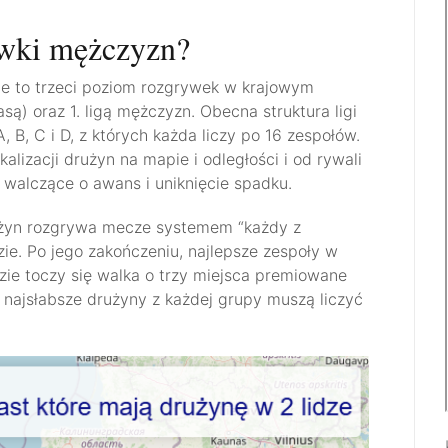
kówki mężczyzn?
e to trzeci poziom rozgrywek w krajowym
asą) oraz 1. ligą mężczyzn. Obecna struktura ligi
 B, C i D, z których każda liczy po 16 zespołów.
lizacji drużyn na mapie i odległości i od rywali
 walczące o awans i uniknięcie spadku.
użyn rozgrywa mecze systemem “każdy z
zie. Po jego zakończeniu, najlepsze zespoły w
dzie toczy się walka o trzy miejsca premiowane
e najsłabsze drużyny z każdej grupy muszą liczyć