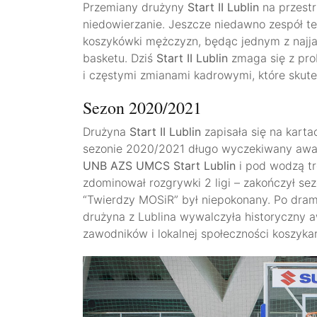
Przemiany drużyny
Start II Lublin
na przestrz
niedowierzanie. Jeszcze niedawno zespół ten
koszykówki mężczyzn, będąc jednym z najja
basketu. Dziś
Start II Lublin
zmaga się z prob
i częstymi zmianami kadrowymi, które skut
Sezon 2020/2021
Drużyna
Start II Lublin
zapisała się na kartac
sezonie 2020/2021 długo wyczekiwany awan
UNB AZS UMCS Start Lublin
i pod wodzą t
zdominował rozgrywki 2 ligi – zakończył sez
“Twierdzy MOSiR” był niepokonany. Po dra
drużyna z Lublina wywalczyła historyczny a
zawodników i lokalnej społeczności koszykar