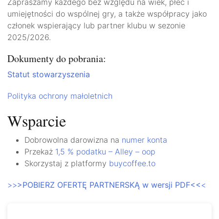
Zapraszamy każdego bez względu na wiek, płeć i
umiejętności do wspólnej gry, a także współpracy jako
członek wspierający lub partner klubu w sezonie
2025/2026.
Dokumenty do pobrania:
Statut stowarzyszenia
Polityka ochrony małoletnich
Wsparcie
Dobrowolna darowizna na
numer konta
Przekaż
1,5 % podatku – Alley – oop
Skorzystaj z platformy
buycoffee.to
>>
>POBIERZ OFERTĘ PARTNERSKĄ w wersji PDF<<
<