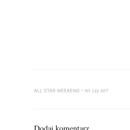
Nawigacja
ALL STAR WEEKEND – hit czy kit?
wpisu
Dodaj komentarz