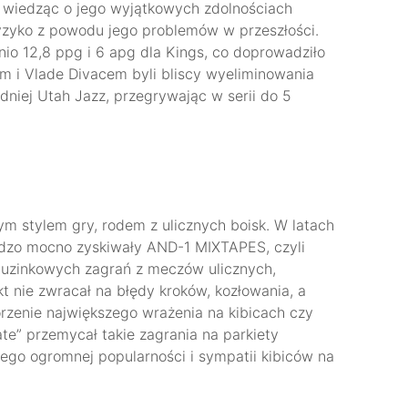
 wiedząc o jego wyjątkowych zdolnościach
ryzyko z powodu jego problemów w przeszłości.
dnio 12,8 ppg i 6 apg dla Kings, co doprowadziło
m i Vlade Divacem byli bliscy wyeliminowania
dniej Utah Jazz, przegrywając w serii do 5
ym stylem gry, rodem z ulicznych boisk. W latach
dzo mocno zyskiwały AND-1 MIXTAPES, czyli
uzinkowych zagrań z meczów ulicznych,
t nie zwracał na błędy kroków, kozłowania, a
worzenie największego wrażenia na kibicach czy
te” przemycał takie zagrania na parkiety
o jego ogromnej popularności i sympatii kibiców na