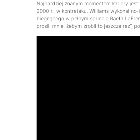
Najbardziej znanym momentem kariery jest
2000 r., w kontrataku, Williams wykonał no
biegnącego w pełnym sprincie Raefa LaFren
prosili mnie, żebym zrobił to jeszcze raz”, 