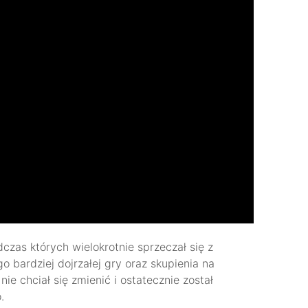
czas których wielokrotnie sprzeczał się z
go bardziej dojrzałej gry oraz skupienia na
nie chciał się zmienić i ostatecznie został
o.