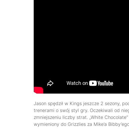
Jason spędził w Kings jeszcze 2 sezony, pod
trenerami o swój styl gry. Oczekiwali od nie
zmniejszeniu liczby strat. „White Chocolate” 
wymieniony do Grizzlies za Mike’a Bibby’eg