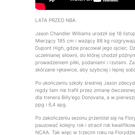
LATA PRZED NBA
Jason Chandler Williams urodził się 18 listo
Mierzący 185 cm i ważący 88 kg rozgrywaj
Dupont High, gdzie pracował jego ojciec. D
uczelnianej siłowni, do której chodził późn
prowadzeniem piłki, podaniami i rzutami. Zak
skórzane rękawice, aby szybciej i lepiej sobi
Po ukończeniu szkoły średniej Jason zdecyd
nigdy tam nie trafił przez zmianę ówczesneg
dla trenera Billy’ego Donovana, a w pierws
ppg i 6,4 apg.
Po zakończeniu sezonu przeniósł się na Flo
pauzować kolejny rok i stracił rok kwalifi
NCAA. Tak więc w trzecim roku na Florydzie m