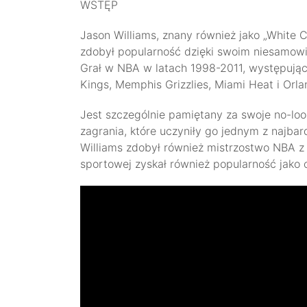
WSTĘP
Jason Williams, znany również jako „White 
zdobył popularność dzięki swoim niesamowi
Grał w NBA w latach 1998-2011, występując
Kings, Memphis Grizzlies, Miami Heat i Orl
Jest szczególnie pamiętany za swoje no-loo
zagrania, które uczyniły go jednym z najbar
Williams zdobył również mistrzostwo NBA z
sportowej zyskał również popularność jako 