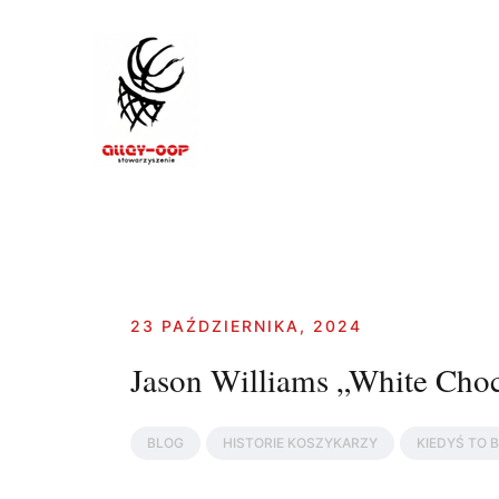
Skip
to
content
23 PAŹDZIERNIKA, 2024
Jason Williams „White Choc
BLOG
HISTORIE KOSZYKARZY
KIEDYŚ TO 