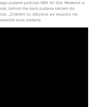
 jego podanie podczas NBA All-Star Weekend w
-look, behind-the-back podanie łokciem do
tza. „Zrobiłem to, żebyście wy wszyscy nie
powiedział autor podania.