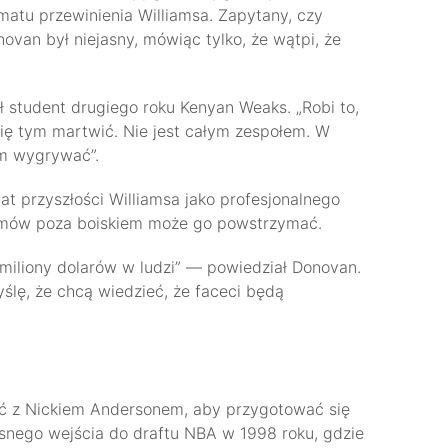
matu przewinienia Williamsa. Zapytany, czy
ovan był niejasny, mówiąc tylko, że wątpi, że
ł student drugiego roku Kenyan Weaks. „Robi to,
ię tym martwić. Nie jest całym zespołem. W
am wygrywać”.
t przyszłości Williamsa jako profesjonalnego
blemów poza boiskiem może go powstrzymać.
 miliony dolarów w ludzi” — powiedział Donovan.
ślę, że chcą wiedzieć, że faceci będą
yć z Nickiem Andersonem, aby przygotować się
snego wejścia do draftu NBA w 1998 roku, gdzie