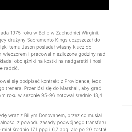
pada 1975 roku w Belle w Zachodniej Wirginii.
ący drużyny Sacramento Kings uczęszczał do
zięki temu Jason posiadał własny klucz do
ym wieczorem i pracował niezliczone godziny nad
ładał obciążniki na kostki na nadgarstki i nosił
e radzić.
ował się podpisać kontrakt z Providence, lecz
o trenera. Przeniósł się do Marshall, aby grać
zym roku w sezonie 95-96 notował średnio 13,4
rydę wraz z Billym Donovanem, przez co musiał
kowalności z powodu zasady podwójnego transferu
iał średnio 17,1 ppg i 6,7 apg, ale po 20 został