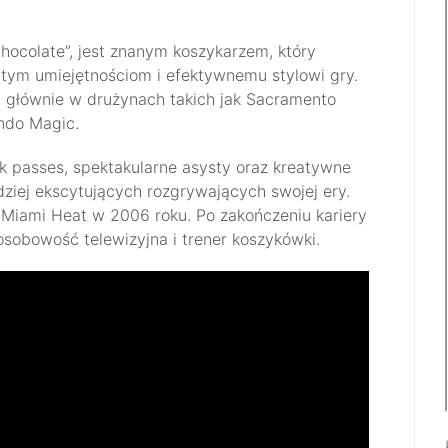
Chocolate”, jest znanym koszykarzem, który
tym umiejętnościom i efektywnemu stylowi gry.
 głównie w drużynach takich jak Sacramento
ando Magic.
k passes, spektakularne asysty oraz kreatywne
dziej ekscytujących rozgrywających swojej ery.
 Miami Heat w 2006 roku. Po zakończeniu kariery
osobowość telewizyjna i trener koszykówki.