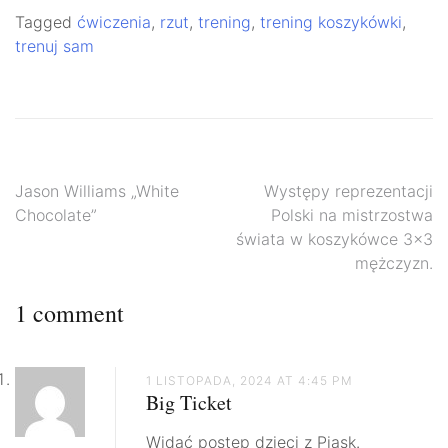
Tagged
ćwiczenia
,
rzut
,
trening
,
trening koszykówki
,
trenuj sam
Nawigacja
Jason Williams „White
Występy reprezentacji
Chocolate”
Polski na mistrzostwa
wpisu
świata w koszykówce 3×3
mężczyzn.
1 comment
1 LISTOPADA, 2024 AT 4:45 PM
Big Ticket
Widać postęp dzieci z Piask.