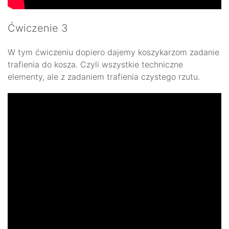
Ćwiczenie 3
W tym ćwiczeniu dopiero dajemy koszykarzom zadanie
trafienia do kosza. Czyli wszystkie techniczne
elementy, ale z zadaniem trafienia czystego rzutu.