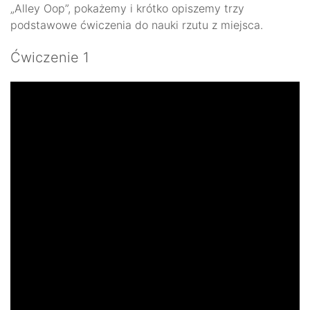
„Alley Oop”, pokażemy i krótko opiszemy trzy
podstawowe ćwiczenia do nauki rzutu z miejsca.
Ćwiczenie 1