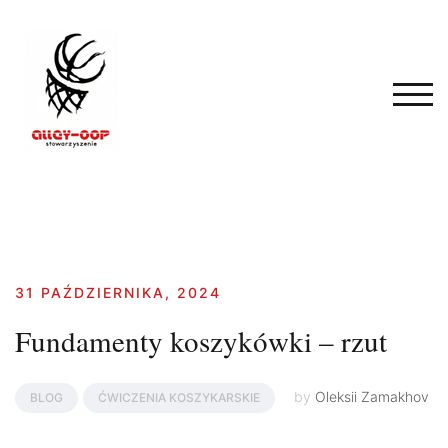
Skip
to
content
TOG
31 PAŹDZIERNIKA, 2024
Fundamenty koszykówki – rzut
by
Oleksii Zamakhov
BLOG
ĆWICZENIA KOSZYKARSKIE