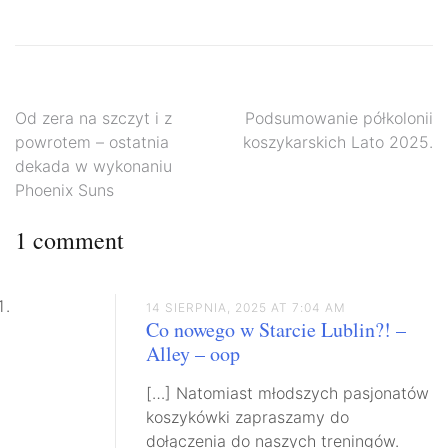
Nawigacja
Od zera na szczyt i z
Podsumowanie półkolonii
powrotem – ostatnia
koszykarskich Lato 2025.
wpisu
dekada w wykonaniu
Phoenix Suns
1 comment
14 SIERPNIA, 2025 AT 7:04 AM
Co nowego w Starcie Lublin?! –
Alley – oop
[…] Natomiast młodszych pasjonatów
koszykówki zapraszamy do
dołączenia do naszych treningów.