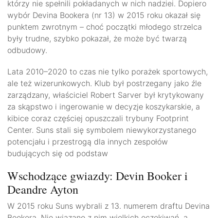
którzy nie spełnili pokładanych w nich nadziei. Dopiero
wybór Devina Bookera (nr 13) w 2015 roku okazał się
punktem zwrotnym – choć początki młodego strzelca
były trudne, szybko pokazał, że może być twarzą
odbudowy.
Lata 2010–2020 to czas nie tylko porażek sportowych,
ale też wizerunkowych. Klub był postrzegany jako źle
zarządzany, właściciel Robert Sarver był krytykowany
za skąpstwo i ingerowanie w decyzje koszykarskie, a
kibice coraz częściej opuszczali trybuny Footprint
Center. Suns stali się symbolem niewykorzystanego
potencjału i przestrogą dla innych zespołów
budujących się od podstaw
Wschodzące gwiazdy: Devin Booker i
Deandre Ayton
W 2015 roku Suns wybrali z 13. numerem draftu Devina
Bookera. Nie wiązano z nim wielkich oczekiwań, a