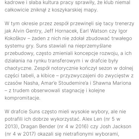
kadrowe i słaba kultura pracy sprawiły, że klub niemal
całkowicie zniknął z koszykarskiej mapy.
W tym okresie przez zespół przewinęli się tacy trenerzy
jak Alvin Gentry, Jeff Hornacek, Earl Watson czy Igor
Kokoškov – żaden z nich nie zdołał zbudować trwałego
systemu gry. Suns stawiali na nieprzemyślane
przebudowy, często zmieniali koncepcje rozwoju, a ich
działania na rynku transferowym i w drafcie były
chaotyczne. Zespół notorycznie kończył sezon w dolnej
części tabeli, a kibice – przyzwyczajeni do zwycięstw z
czasów Nasha, Amar’e Stoudemire’a i Shawna Mariona
– z trudem obserwowali stagnację i kolejne
kompromitacje.
W drafcie Suns często mieli wysokie wybory, ale nie
potrafili ich dobrze wykorzystać. Alex Len (nr 5 w
2013), Dragan Bender (nr 4 w 2016) czy Josh Jackson
(nr 4 w 2017) okazali się nietrafionymi wyborami,