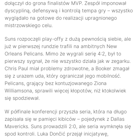
dołączył do grona finalistów MVP. Zespół imponował
dyscypliną, defensywą i kontrolą tempa gry – wszystko
wyglądało na gotowe do realizacji upragnionego
mistrzowskiego celu.
Suns rozpoczęli play-offy z dużą pewnością siebie, ale
już w pierwszej rundzie trafili na ambitnych New
Orleans Pelicans. Mimo że wygrali serię 4:2, był to
pierwszy sygnał, że nie wszystko działa jak w zegarku.
Chris Paul miał problemy zdrowotne, a Booker zmagał
się z urazem uda, który ograniczał jego mobilność.
Pelicans, grający bez kontuzjowanego Ziona
Williamsona, sprawili więcej kłopotów, niż ktokolwiek
się spodziewał.
W półfinale konferencji przyszła seria, która na długo
zapisała się w pamięci kibiców – pojedynek z Dallas
Mavericks. Suns prowadzili 2:0, ale seria wymknęła się
spod kontroli. Luka Dončić przejął inicjatywę,