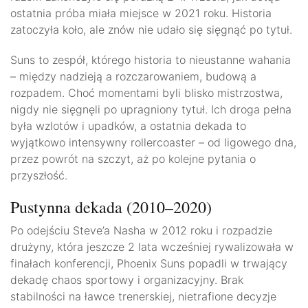
ostatnia próba miała miejsce w 2021 roku. Historia
zatoczyła koło, ale znów nie udało się sięgnąć po tytuł.
Suns to zespół, którego historia to nieustanne wahania
– między nadzieją a rozczarowaniem, budową a
rozpadem. Choć momentami byli blisko mistrzostwa,
nigdy nie sięgnęli po upragniony tytuł. Ich droga pełna
była wzlotów i upadków, a ostatnia dekada to
wyjątkowo intensywny rollercoaster – od ligowego dna,
przez powrót na szczyt, aż po kolejne pytania o
przyszłość.
Pustynna dekada (2010–2020)
Po odejściu Steve’a Nasha w 2012 roku i rozpadzie
drużyny, która jeszcze 2 lata wcześniej rywalizowała w
finałach konferencji, Phoenix Suns popadli w trwający
dekadę chaos sportowy i organizacyjny. Brak
stabilności na ławce trenerskiej, nietrafione decyzje