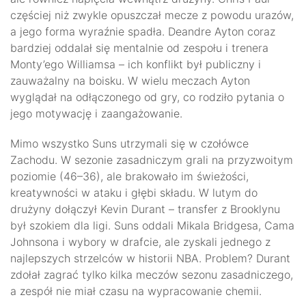
częściej niż zwykle opuszczał mecze z powodu urazów,
a jego forma wyraźnie spadła. Deandre Ayton coraz
bardziej oddalał się mentalnie od zespołu i trenera
Monty’ego Williamsa – ich konflikt był publiczny i
zauważalny na boisku. W wielu meczach Ayton
wyglądał na odłączonego od gry, co rodziło pytania o
jego motywację i zaangażowanie.
Mimo wszystko Suns utrzymali się w czołówce
Zachodu. W sezonie zasadniczym grali na przyzwoitym
poziomie (46–36), ale brakowało im świeżości,
kreatywności w ataku i głębi składu. W lutym do
drużyny dołączył Kevin Durant – transfer z Brooklynu
był szokiem dla ligi. Suns oddali Mikala Bridgesa, Cama
Johnsona i wybory w drafcie, ale zyskali jednego z
najlepszych strzelców w historii NBA. Problem? Durant
zdołał zagrać tylko kilka meczów sezonu zasadniczego,
a zespół nie miał czasu na wypracowanie chemii.