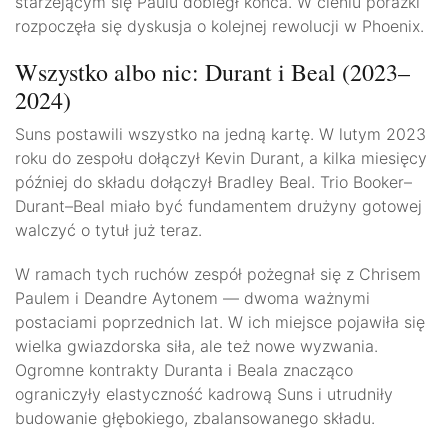
starzejącym się Paulu dobiegł końca. W cieniu porażki
rozpoczęła się dyskusja o kolejnej rewolucji w Phoenix.
Wszystko albo nic: Durant i Beal (2023–
2024)
Suns postawili wszystko na jedną kartę. W lutym 2023
roku do zespołu dołączył Kevin Durant, a kilka miesięcy
później do składu dołączył Bradley Beal. Trio Booker–
Durant–Beal miało być fundamentem drużyny gotowej
walczyć o tytuł już teraz.
W ramach tych ruchów zespół pożegnał się z Chrisem
Paulem i Deandre Aytonem — dwoma ważnymi
postaciami poprzednich lat. W ich miejsce pojawiła się
wielka gwiazdorska siła, ale też nowe wyzwania.
Ogromne kontrakty Duranta i Beala znacząco
ograniczyły elastyczność kadrową Suns i utrudniły
budowanie głębokiego, zbalansowanego składu.