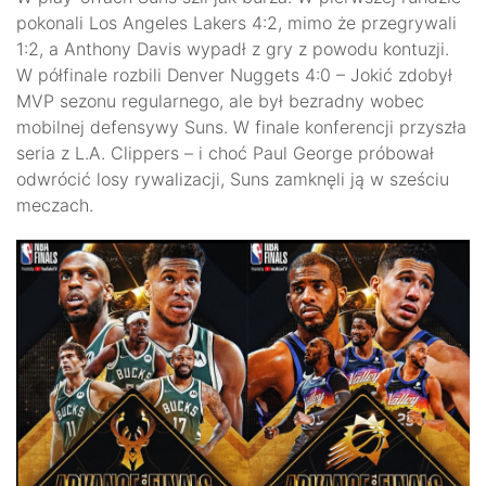
pokonali Los Angeles Lakers 4:2, mimo że przegrywali
1:2, a Anthony Davis wypadł z gry z powodu kontuzji.
W półfinale rozbili Denver Nuggets 4:0 – Jokić zdobył
MVP sezonu regularnego, ale był bezradny wobec
mobilnej defensywy Suns. W finale konferencji przyszła
seria z L.A. Clippers – i choć Paul George próbował
odwrócić losy rywalizacji, Suns zamknęli ją w sześciu
meczach.