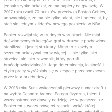
jednak szybko pokazał, że ma papiery na gwiazdę. W
2017 roku rzucił 70 punktów przeciwko Boston Celtics,
udowadniając, że ma nie tylko talent, ale i potencjał, by
stać się jednym z liderów nowego pokolenia w NBA.
Booker rozwijał się w trudnych warunkach. Nie miał
doświadczonych kolegów, grał w drużynie pozbawionej
stabilizacji i jasnej struktury. Mimo to z każdym
sezonem pokazywał coraz więcej — nie tylko jako
strzelec, ale jako zawodnik, który potrafi
braćodpowiedzialność. Jego determinacja, lojalność i
etyka pracy wyróżniały się w zespole przechodzącym
przez lata przebudowy.
W 2018 roku Suns wykorzystali pierwszy numer draftu
na wybór Deandre Aytona. Potęga fizyczna, talent i
wszechstronność dawały nadzieję, że w połączeniu z
Bookerem stworzy nową oś zespołu, wokół której
będzie można budować przyszłość. Ayton uchodził za