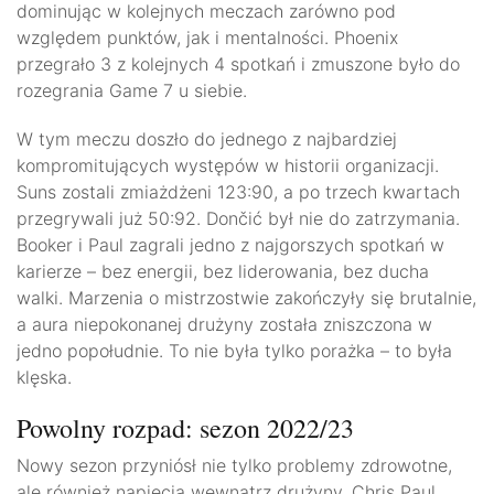
dominując w kolejnych meczach zarówno pod
względem punktów, jak i mentalności. Phoenix
przegrało 3 z kolejnych 4 spotkań i zmuszone było do
rozegrania Game 7 u siebie.
W tym meczu doszło do jednego z najbardziej
kompromitujących występów w historii organizacji.
Suns zostali zmiażdżeni 123:90, a po trzech kwartach
przegrywali już 50:92. Dončić był nie do zatrzymania.
Booker i Paul zagrali jedno z najgorszych spotkań w
karierze – bez energii, bez liderowania, bez ducha
walki. Marzenia o mistrzostwie zakończyły się brutalnie,
a aura niepokonanej drużyny została zniszczona w
jedno popołudnie. To nie była tylko porażka – to była
klęska.
Powolny rozpad: sezon 2022/23
Nowy sezon przyniósł nie tylko problemy zdrowotne,
ale również napięcia wewnątrz drużyny. Chris Paul