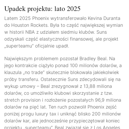
Upadek projektu: lato 2025
Latem 2025 Phoenix wytransferowało Kevina Duranta
do Houston Rockets. Była to część największej wymian
w historii NBA z udziałem siedmiu klubów. Suns
odzyskali część elastyczności finansowej, ale projekt
„superteamu” oficjalnie upadł.
Największym problemem pozostał Bradley Beal. Na
jego kontrakcie ciążyło ponad 100 milionów dolarów, a
klauzula „no trade” skutecznie blokowała jakiekolwiek
próby transferu. Ostatecznie Suns zdecydowali się na
wykup umowy – Beal zrezygnował z 13,88 miliona
dolarów, co umożliwiło klubowi skorzystanie z tzw.
stretch provision i rozłożenie pozostałych 96,9 miliona
dolarów na pięć lat. Ten ruch pozwolił Phoenix zejść
poniżej progu luxury tax i uniknąć blisko 200 milionów
dolarów kar, ale jednocześnie przypieczętował koniec
projektu „superteamu”. Beal związał się z Los Angeles