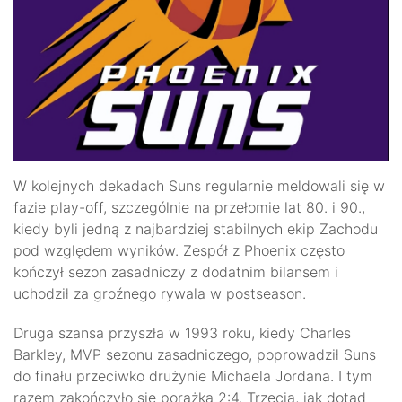
W kolejnych dekadach Suns regularnie meldowali się w
fazie play-off, szczególnie na przełomie lat 80. i 90.,
kiedy byli jedną z najbardziej stabilnych ekip Zachodu
pod względem wyników. Zespół z Phoenix często
kończył sezon zasadniczy z dodatnim bilansem i
uchodził za groźnego rywala w postseason.
Druga szansa przyszła w 1993 roku, kiedy Charles
Barkley, MVP sezonu zasadniczego, poprowadził Suns
do finału przeciwko drużynie Michaela Jordana. I tym
razem zakończyło się porażką 2:4. Trzecia, jak dotąd