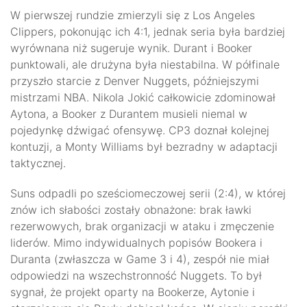
W pierwszej rundzie zmierzyli się z Los Angeles
Clippers, pokonując ich 4:1, jednak seria była bardziej
wyrównana niż sugeruje wynik. Durant i Booker
punktowali, ale drużyna była niestabilna. W półfinale
przyszło starcie z Denver Nuggets, późniejszymi
mistrzami NBA. Nikola Jokić całkowicie zdominował
Aytona, a Booker z Durantem musieli niemal w
pojedynkę dźwigać ofensywę. CP3 doznał kolejnej
kontuzji, a Monty Williams był bezradny w adaptacji
taktycznej.
Suns odpadli po sześciomeczowej serii (2:4), w której
znów ich słabości zostały obnażone: brak ławki
rezerwowych, brak organizacji w ataku i zmęczenie
liderów. Mimo indywidualnych popisów Bookera i
Duranta (zwłaszcza w Game 3 i 4), zespół nie miał
odpowiedzi na wszechstronność Nuggets. To był
sygnał, że projekt oparty na Bookerze, Aytonie i