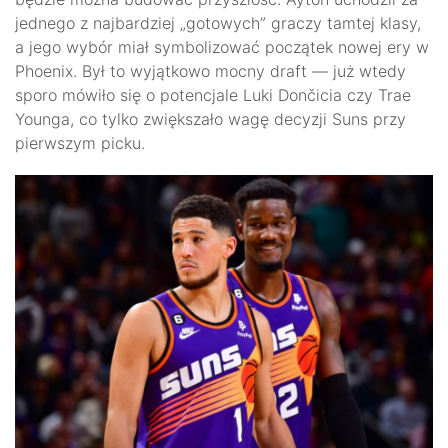
jednego z najbardziej „gotowych” graczy tamtej klasy,
a jego wybór miał symbolizować początek nowej ery w
Phoenix. Był to wyjątkowo mocny draft — już wtedy
sporo mówiło się o potencjale Luki Dončicia czy Trae
Younga, co tylko zwiększało wagę decyzji Suns przy
pierwszym picku.