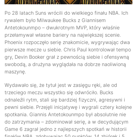
Po 28 latach Suns wrócili do wielkiego finału NBA. Ich
rywalem było Milwaukee Bucks z Giannisem
Antetokounmpo – dwukrotnym MVP, który właśnie
przełamywał własne bariery na największej scenie.
Phoenix rozpoczęło serię znakomicie, wygrywając dwa
pierwsze mecze u siebie. Chris Paul kontrolował tempo
gry, Devin Booker grał z pewnością siebie i ofensywną
swobodą, a drużyna wyglądała na dobrze naoliwioną
maszynę.
Wydawało się, że tytuł jest w zasięgu ręki, ale od
trzeciego meczu wszystko się odwróciło. Bucks
odnaleźli rytm, stali się bardziej fizyczni, agresywni i
pewni siebie. Przejęli inicjatywę i wygrali cztery kolejne
spotkania. Giannis Antetokounmpo był absolutnie nie
do zatrzymania – zdominował serię, a w decydującym
Game 6 zagrał jedno z najlepszych spotkań w historii
finałów NBA, zdobywając 50 punktów, 14 zbiórek i 5