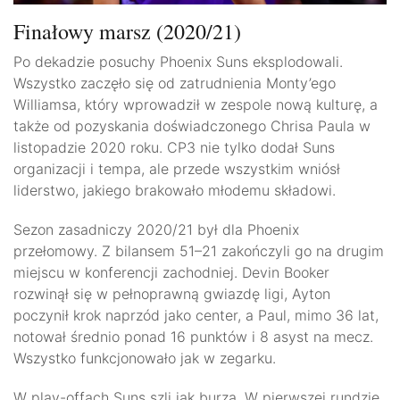
Finałowy marsz (2020/21)
Po dekadzie posuchy Phoenix Suns eksplodowali.
Wszystko zaczęło się od zatrudnienia Monty’ego
Williamsa, który wprowadził w zespole nową kulturę, a
także od pozyskania doświadczonego Chrisa Paula w
listopadzie 2020 roku. CP3 nie tylko dodał Suns
organizacji i tempa, ale przede wszystkim wniósł
liderstwo, jakiego brakowało młodemu składowi.
Sezon zasadniczy 2020/21 był dla Phoenix
przełomowy. Z bilansem 51–21 zakończyli go na drugim
miejscu w konferencji zachodniej. Devin Booker
rozwinął się w pełnoprawną gwiazdę ligi, Ayton
poczynił krok naprzód jako center, a Paul, mimo 36 lat,
notował średnio ponad 16 punktów i 8 asyst na mecz.
Wszystko funkcjonowało jak w zegarku.
W play-offach Suns szli jak burza. W pierwszej rundzie