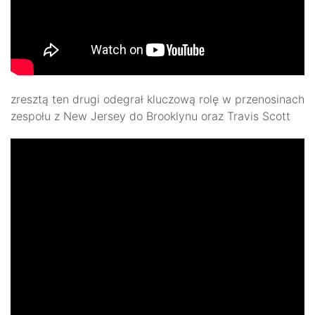
zresztą ten drugi odegrał kluczową rolę w przenosinach
zespołu z New Jersey do Brooklynu oraz Travis Scott