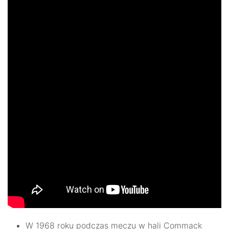
W 1968 roku podczas meczu w hali Commack