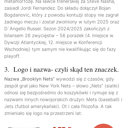
metamorfozę. Na ławce trenerskiej za Steve Nasha,
zasiadł Jordi Fernandez. Do składu dołączył Bojan
Bogdanovic, który z powodu kontuzji stopy nie zagrał
żadnego meczu i został zwolniony w lutym 2025 oraz
D`Angello Russel. Sezon 2024/2025 zakończyli z
bilansem 26 zwycięstw – 56 porażek (4. miejsce w
Dywizji Atlantyckiej, 12. miejsce w Konferencji
Wschodniej) tym samym nie kwalifikując się do fazy
playoff.
3. Logo i nazwa- czyli skąd ten znaczek.
Nazwa „Brooklyn Nets”
wywodzi się z czasów, gdy
zespół grał jako New York Nets – słowo „Nets” (siatki)
odnosi się bezpośrednio do koszykówki i rymuje się z
nazwami innych nowojorskich drużyn: Mets (baseball) i
Jets (futbol amerykański). Ot i cała filozofia. A tak
zmieniało się logo na przestrzeni lat: