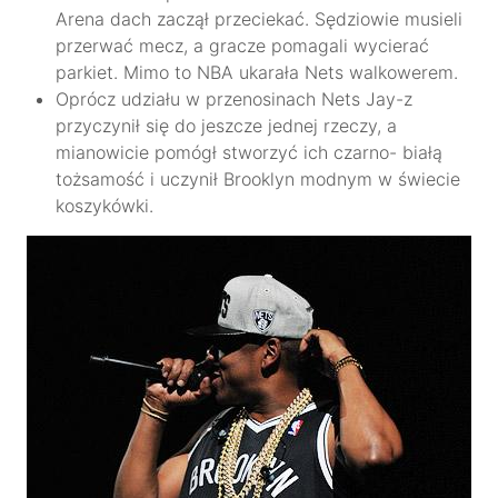
Arena dach zaczął przeciekać. Sędziowie musieli
przerwać mecz, a gracze pomagali wycierać
parkiet. Mimo to NBA ukarała Nets walkowerem.
Oprócz udziału w przenosinach Nets Jay-z
przyczynił się do jeszcze jednej rzeczy, a
mianowicie pomógł stworzyć ich czarno- białą
tożsamość i uczynił Brooklyn modnym w świecie
koszykówki.