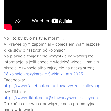
No i to by było na tyle, moi mili!
A! Prawie bym zapomniał – obiecałem Wam jeszcze
kilka słów o naszych półkoloniach.
Na plakacie znajdziecie wszystkie najważniejsze
informacje, a jeśli chcecie wiedzieć więcej – śmiało
piszcie, dzwońcie albo zajrzyjcie na naszą stronę:
Półkolonie koszykarskie Świdnik Lato 2025
Facebooka:
https://www.facebook.com/stowarzyszenie.alleyoop
czy Tiktoka:
https://www.tiktok.com/@stowarzyszenie_alleyoop
Do końca czerwca obowiązuje cena promocyjna –
naprawdę warto!