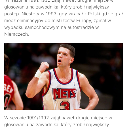
głosowaniu na zawodnika, który zrobił największy
postęp. Niestety w 1993, gdy wracał z Polski gdzie grał
mecz eliminacyjny do mistrzostw Europy, zginął w
wypadku samochodowym na autostradzie w
Niemczech.
W sezonie 1991/1992 zajął nawet drugie miejsce w
głosowaniu na zawodnika, który zrobił największy