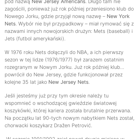
pod nazwą
New Jersey Americans
. Długo tam nie
zagościli, ponieważ już rok później przeniesiono klub do
Nowego Jorku, gdzie przyjął nową nazwę –
New York
Nets
. Wybór nie był przypadkowy – miał rymować się z
nazwami innych nowojorskich drużyn: Mets (baseball) i
Jets (futbol amerykański).
W 1976 roku Nets dołączyli do NBA, a ich pierwszy
sezon w tej lidze (1976/1977) był zarazem ostatnim
rozegranym w Nowym Jorku. Już rok później klub…
powrócił do New Jersey, gdzie funkcjonował przez
kolejne 35 lat jako
New Jersey Nets
.
Jeśli jesteśmy już przy tym okresie należy tu
wspomnieć o wschodzącej gwieździe światowej
koszykówki, której kariera została brutalnie przerwana.
Na początku lat 90-tych nowym nabytkiem Nets został,
chorwacki koszykarz Dražen Petrović.
W sezonie 1991/1992 zajął nawet drugie miejsce w