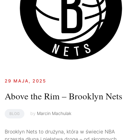
29 MAJA, 2025
Above the Rim – Brooklyn Nets
by
Marcin Machulak
BLOG
Brooklyn Nets to drużyna, która w świecie NBA
przeszła długą i niełatwą drogę – od skromnych