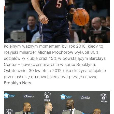
Kolejnym ważnym momentem był rok 2010, kiedy to
rosyjski miliarder
Michaił Prochorow
wykupił 80%
udziałów w klubie oraz 45% w powstającym
Barclays
Center
– nowoczesnej arenie w sercu Brooklynu.
Ostatecznie, 30 kwietnia 2012 roku drużyna oficjalnie
przeniosła się do nowej siedziby i przyjęła nazwę
Brooklyn Nets
.