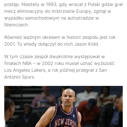
postęp. Niestety w 1993, gdy wracał z Polski gdzie grał
mecz eliminacyjny do mistrzostw Europy, zginął w
wypadku samochodowym na autostradzie w
Niemczech.
Również ważnym okresem w historii zespołu jest rok
2001. To wtedy dołączył do nich Jason Kidd.
W tym czasie zespół dwukrotnie występował w
finałach NBA – w 2002 roku musiał uznać wyższość
Los Angeles Lakers, a rok później przegrał z San
Antonio Spurs.