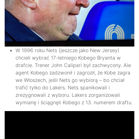
W 1996 roku Nets (jeszcze jako New Jersey)
chcieli wybrać 17-letniego Kobego Bryanta w
drafcie. Trener John Calipari był zachwycony. Ale
agent Kobego zadzwonił i zagroził, że Kobe zagra
we Włoszech, jeśli Nets go wybiorą – bo chciał
trafić tylko do Lakers. Nets spanikowali i
zrezygnowali z wyboru. Lakers zorganizowali
wymianę i ściągnęli Kobego z 13. numerem draftu.