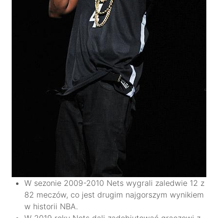
W sezonie 2009-2010 Nets wygrali zaledwie 12 z
82 meczów, co jest drugim najgorszym wynikiem
w historii NBA.