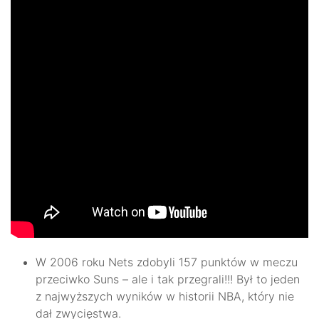
W 2006 roku Nets zdobyli 157 punktów w meczu
przeciwko Suns – ale i tak przegrali!!! Był to jeden
z najwyższych wyników w historii NBA, który nie
dał zwycięstwa.