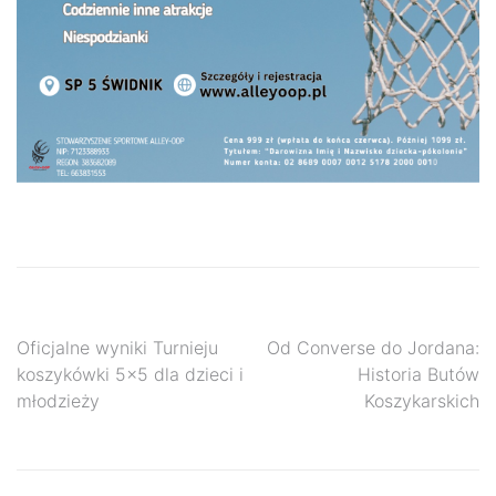
Nawigacja
Oficjalne wyniki Turnieju
Od Converse do Jordana:
koszykówki 5×5 dla dzieci i
Historia Butów
wpisu
młodzieży
Koszykarskich