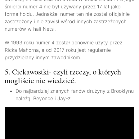
śmierci numer 4 nie był używany przez 17 lat jako
forma hołdu. Jednakże, numer ten nie został oficjalnie
zastrzeżony i nie zawisł wśród innych zastrzeżonych
numerów w hali Nets .
W 1993 roku numer 4 został ponownie użyty przez
Ricka Mahorna, a od 2017 roku jest regularnie
przydzielany innym zawodnikom.
5. Ciekawostki- czyli rzeczy, o których
mogliście nie wiedzieć.
Do najbardziej znanych fanów drużyny z Brooklynu
należą: Beyonce i Jay-z