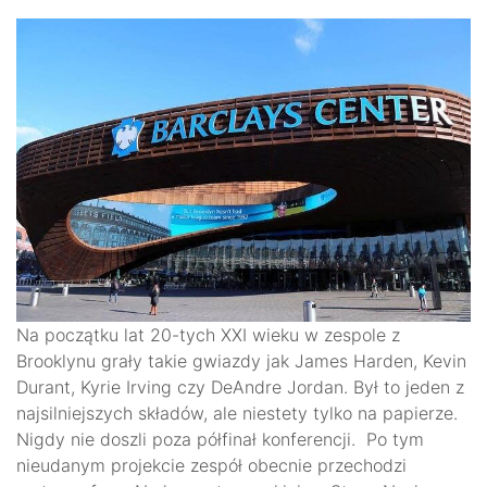
Na początku lat 20-tych XXI wieku w zespole z
Brooklynu grały takie gwiazdy jak James Harden, Kevin
Durant, Kyrie Irving czy DeAndre Jordan. Był to jeden z
najsilniejszych składów, ale niestety tylko na papierze.
Nigdy nie doszli poza półfinał konferencji. Po tym
nieudanym projekcie zespół obecnie przechodzi