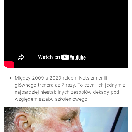
Między 2009 a 2020 rokiem Nets zmienili
głównego trenera aż 7 razy. To czyni ich jednym z
najbardziej niestabilnych zespołów dekady pod
względem sztabu szkoleniowego.