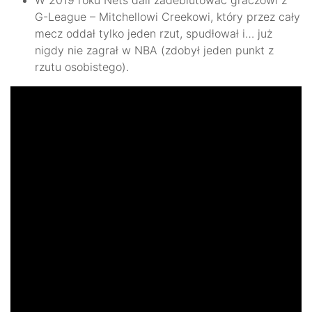
W 2019 roku Nets dali zadebiutować graczowi z
G-League – Mitchellowi Creekowi, który przez cały
mecz oddał tylko jeden rzut, spudłował i… już
nigdy nie zagrał w NBA (zdobył jeden punkt z
rzutu osobistego).