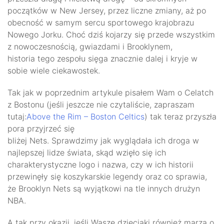
początków w New Jersey, przez liczne zmiany, aż po
obecność w samym sercu sportowego krajobrazu
Nowego Jorku. Choć dziś kojarzy się przede wszystkim
z nowoczesnością, gwiazdami i Brooklynem,
historia tego zespołu sięga znacznie dalej i kryje w
sobie wiele ciekawostek.
Tak jak w poprzednim artykule pisałem Wam o Celatch
z Bostonu (jeśli jeszcze nie czytaliście, zapraszam
tutaj:
Above the Rim – Boston Celtics
) tak teraz przyszła
pora przyjrzeć się
bliżej Nets. Sprawdzimy jak wyglądała ich droga w
najlepszej lidze świata, skąd wzięło się ich
charakterystyczne logo i nazwa, czy w ich historii
przewinęły się koszykarskie legendy oraz co sprawia,
że Brooklyn Nets są wyjątkowi na tle innych drużyn
NBA.
A tak przy okazji, jeśli Wasze dzieciaki również marzą o