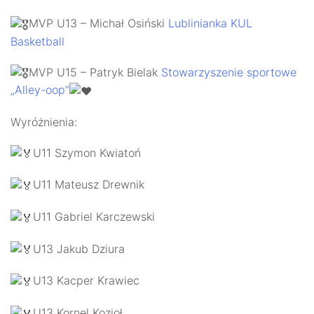
MVP U13 – Michał Osiński
Lublinianka KUL
Basketball
MVP U15 – Patryk Bielak
Stowarzyszenie sportowe
„Alley-oop”
Wyróżnienia:
U11 Szymon Kwiatoń
U11 Mateusz Drewnik
U11 Gabriel Karczewski
U13 Jakub Dziura
U13 Kacper Krawiec
U13 Kornel Kozioł