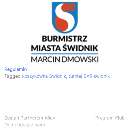
Regulamin
Tagged
koszykówka Świdnik
,
turniej 5x5 świdnik
Nawigacja
Zostań Partnerem Alley-
Program Klub
Oop i buduj z nami