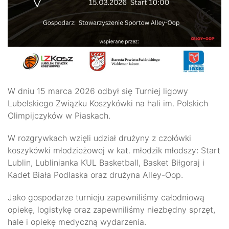
W dniu 15 marca 2026 odbył się Turniej ligowy
Lubelskiego Związku Koszykówki na hali im. Polskich
Olimpijczyków w Piaskach.
W rozgrywkach wzięli udział drużyny z czołówki
koszykówki młodzieżowej w kat. młodzik młodszy: Start
Lublin, Lublinianka KUL Basketball, Basket Biłgoraj i
Kadet Biała Podlaska oraz drużyna Alley-Oop.
Jako gospodarze turnieju zapewniliśmy całodniową
opiekę, logistykę oraz zapewniliśmy niezbędny sprzęt,
hale i opiekę medyczną wydarzenia.