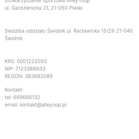
Stowarzyszenie Sportowe Alley-Oop"
ul. Gardzienicka 21, 21-050 Piaski
Siedziba oddziału Świdnik ul. Racławicka 15/29 21-040
Świdnik
KRS: 0001222050
NIP: 7123388933
REGON: 383682089
Kontakt:
tel: 669666132
email: kontakt@alleyoop.pl