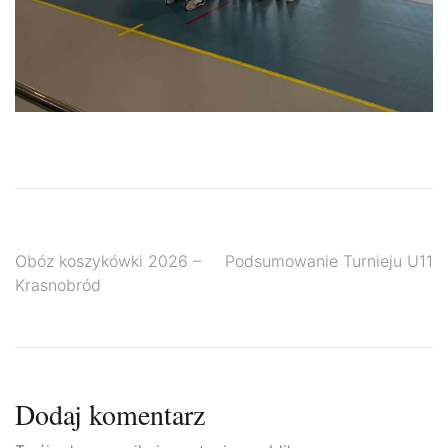
Nawigacja
Obóz koszykówki 2026 –
Podsumowanie Turnieju U11
Krasnobród
wpisu
Dodaj komentarz