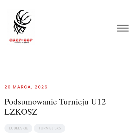
Skip
to
content
TOG
20 MARCA, 2026
Podsumowanie Turnieju U12
LZKOSZ
LUBELSKIE
TURNIEJ 5X5