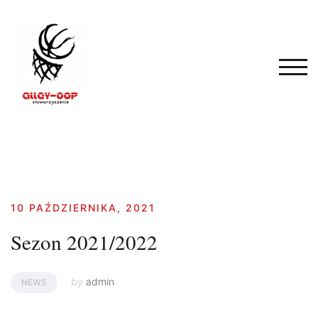
Skip
to
content
TOG
10 PAŹDZIERNIKA, 2021
Sezon 2021/2022
by
admin
NEWS