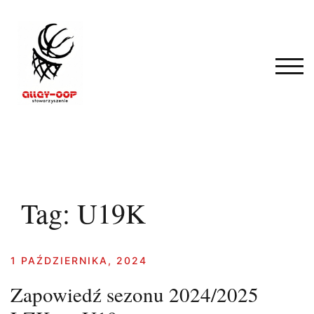
Skip
to
content
TOG
Tag:
U19K
1 PAŹDZIERNIKA, 2024
Zapowiedź sezonu 2024/2025