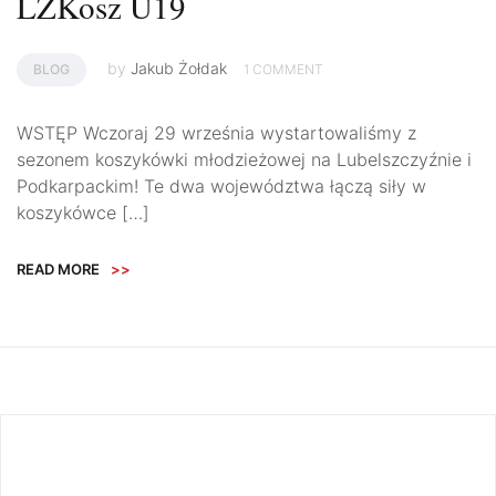
LZKosz U19
by
Jakub Żołdak
BLOG
1 COMMENT
WSTĘP Wczoraj 29 września wystartowaliśmy z
sezonem koszykówki młodzieżowej na Lubelszczyźnie i
Podkarpackim! Te dwa województwa łączą siły w
koszykówce […]
READ MORE
>>