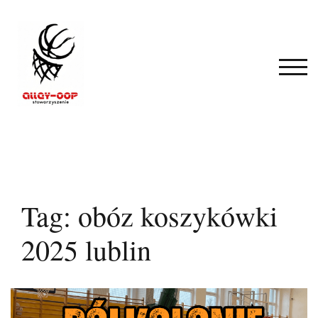
Skip
to
content
TOG
Tag:
obóz koszykówki
2025 lublin