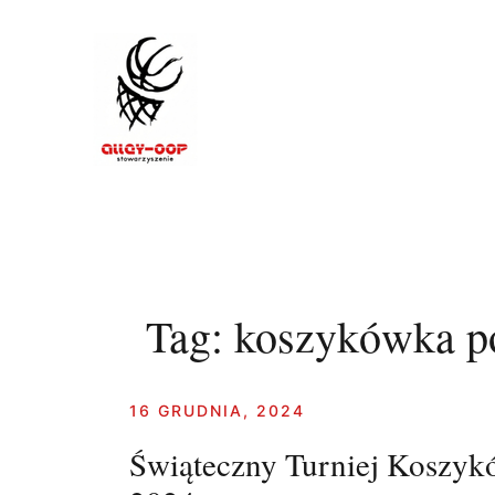
Skip
to
content
Tag:
koszykówka po
16 GRUDNIA, 2024
Świąteczny Turniej Koszykó