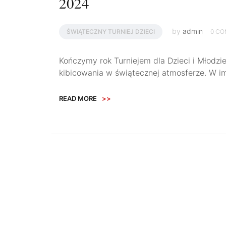
2024
by
admin
ŚWIĄTECZNY TURNIEJ DZIECI
0 C
Kończymy rok Turniejem dla Dzieci i Młodz
kibicowania w świątecznej atmosferze. W i
READ MORE
>>