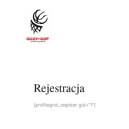
Skip
to
content
Rejestracja
[profilegrid_register gid=”1″]